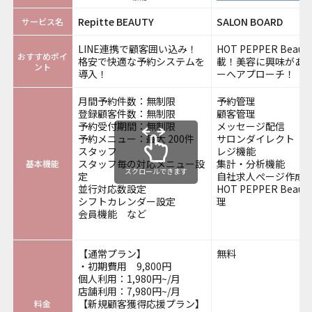
Repitte BEAUTY
SALON BOARD
サービス名
LINE連携で顧客囲い込み！
HOT PEPPER Beau
おすすめポイ
格安で快適な予約システムを
載！美容に興味があ
ント
導入！
ーへアプローチ！
月間予約件数：無制限
予約管理
登録顧客件数：無制限
顧客管理
予約受付期間：無制限
メッセージ配信
予約メニュー：最大 200件
サロンダイレクト
スタッフ
レジ機能
スタッフ毎の対応メニュー設
集計・分析機能
基本機能
スクロールできます
定
自社求人ぺージ作成
並行対応数設定
HOT PEPPER Beau
シフトカレンダー設定
理
会員機能 など
【通常プラン】
無料
・初期費用 9,800円
個人利用：1,980円~/月
店舗利用：7,980円~/月
【新規顧客獲得応援プラン】
料金