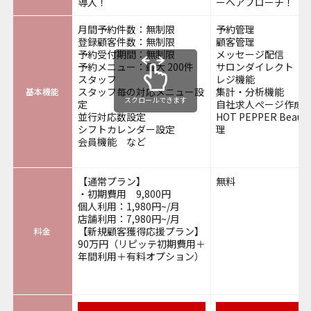
導入！
ーへアプローチ！
月間予約件数：無制限
予約管理
登録顧客件数：無制限
顧客管理
予約受付期間：無制限
メッセージ配信
予約メニュー：最大 200件
サロンダイレクト
スタッフ
レジ機能
スタッフ毎の対応メニュー設
集計・分析機能
基本機能
スクロールできます
定
自社求人ぺージ作成
並行対応数設定
HOT PEPPER Beau
シフトカレンダー設定
理
会員機能 など
【通常プラン】
無料
・初期費用 9,800円
個人利用：1,980円~/月
店舗利用：7,980円~/月
【新規顧客獲得応援プラン】
料金
90万円（リピッテ初期費用＋
年間利用＋有料オプション）