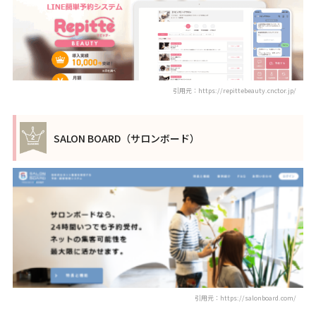
引用元：https://repittebeauty.cnctor.jp/
SALON BOARD（サロンボード）
引用元：https://salonboard.com/